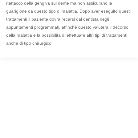
riattacco della gengiva sul dente ma non assicurano la
guarigione da questo tipo di malattia. Dopo aver eseguito questi
trattamenti il paziente dovrà recarsi dal dentista negli
appuntamenti programmati, affinchè questo valuterà il decorso
della malattia e la possibilità di effettuare altri tipi di trattamenti
anche di tipo chirurgico.
Centri Odontoiatrici Specialistici
Un gruppo di professionisti, coordinati dal
Dott. Nunzio
Cirulli
, che operano con l’obiettivo di offrire un servizio di
qualità nei diversi settori dell’ Odontoiatria.