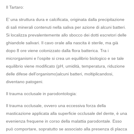
Il Tartaro:
E’ una struttura dura e calcificata, originata dalla precipitazione
di sali minerali contenuti nella saliva per azione di alcuni batteri.
Si localizza prevalentemente allo sbocco dei dotti escretori delle
ghiandole salivari. Il cavo orale alla nascita è sterile, ma già
dopo 8 ore viene colonizzato dalla flora batterica. Tra i
microrganismi e l’ospite si crea un equilibrio biologico e se tale
equilibrio viene modificato (pH, umidità, temperatura, riduzione
delle difese dell’organismo)alcuni batteri, moltiplicandosi,
diventano patogeni.
Il trauma occlusale in parodontologia:
Il trauma occlusale, ovvero una eccessiva forza della
masticazione applicata alla superficie occlusale del dente, è una
evenienza frequene in corso della malattia parodontale. Esso
può comportare, sopratutto se associato alla presenza di placca