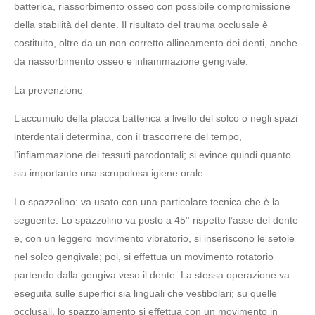
batterica, riassorbimento osseo con possibile compromissione
della stabilità del dente. Il risultato del trauma occlusale è
costituito, oltre da un non corretto allineamento dei denti, anche
da riassorbimento osseo e infiammazione gengivale.
La prevenzione
L’accumulo della placca batterica a livello del solco o negli spazi
interdentali determina, con il trascorrere del tempo,
l’infiammazione dei tessuti parodontali; si evince quindi quanto
sia importante una scrupolosa igiene orale.
Lo spazzolino: va usato con una particolare tecnica che è la
seguente. Lo spazzolino va posto a 45° rispetto l’asse del dente
e, con un leggero movimento vibratorio, si inseriscono le setole
nel solco gengivale; poi, si effettua un movimento rotatorio
partendo dalla gengiva veso il dente. La stessa operazione va
eseguita sulle superfici sia linguali che vestibolari; su quelle
occlusali, lo spazzolamento si effettua con un movimento in