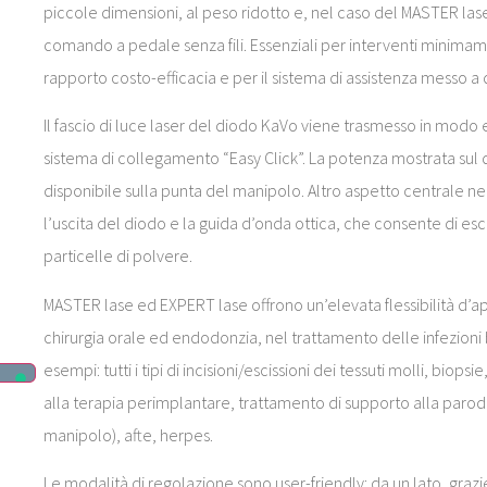
piccole dimensioni, al peso ridotto e, nel caso del MASTER lase
comando a pedale senza fili. Essenziali per interventi minima
rapporto costo-efficacia e per il sistema di assistenza messo a 
Il fascio di luce laser del diodo KaVo viene trasmesso in modo e
sistema di collegamento “Easy Click”. La potenza mostrata sul 
disponibile sulla punta del manipolo. Altro aspetto centrale nel
l’uscita del diodo e la guida d’onda ottica, che consente di es
particelle di polvere.
MASTER lase ed EXPERT lase offrono un’elevata flessibilità d’a
chirurgia orale ed endodonzia, nel trattamento delle infezioni b
esempi: tutti i tipi di incisioni/escissioni dei tessuti molli, biop
alla terapia perimplantare, trattamento di supporto alla par
manipolo), afte, herpes.
Le modalità di regolazione sono user-friendly: da un lato, graz