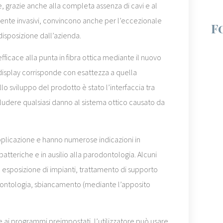
, grazie anche alla completa assenza di cavi e al
mente invasivi, convincono anche per l’eccezionale
F
disposizione dall’azienda.
fficace alla punta in fibra ottica mediante il nuovo
display corrisponde con esattezza a quella
lo sviluppo del prodotto è stato l’interfaccia tra
cludere qualsiasi danno al sistema ottico causato da
pplicazione e hanno numerose indicazioni in
atteriche e in ausilio alla parodontologia. Alcuni
sie, esposizione di impianti, trattamento di supporto
odontologia, sbiancamento (mediante l’apposito
ie ai programmi preimpostati, l’utilizzatore può usare