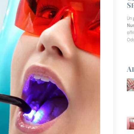
S
Un 
Nun
offr
Odo
A