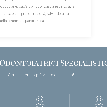
quotidiane, dall’altro l’odontoiatra esperto avrà
olmente e con grande rapidità, salvandola tra i
 nella schermata panoramica.
Odontoiatrici Specialisti
Cerca il centro più vicino a casa tua!