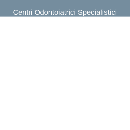
Centri Odontoiatrici Specialistici
Cerca il centro più vicino a casa tua!
Bari San Paolo
Piazza Europa 11
70132 Bari (BA)
info@centriodontoiatrici.com
come raggiungerci
+39 080 4030134